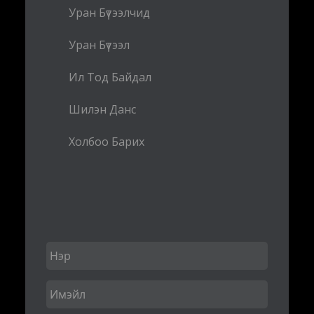
Уран Бүтээлчид
Уран Бүтээл
Ил Тод Байдал
Шилэн Данс
Холбоо Барих