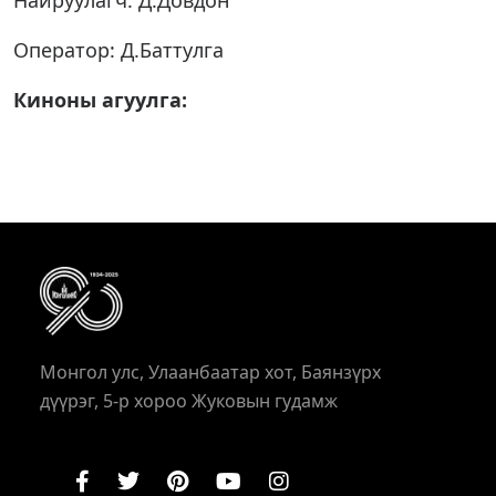
Найруулагч: Д.Довдон
Оператор: Д.Баттулга
Киноны агуулга:
Монгол улс, Улаанбаатар хот, Баянзүрх
дүүрэг, 5-р хороо Жуковын гудамж