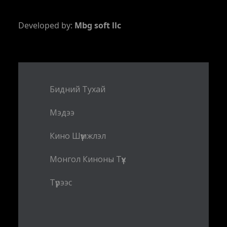
Developed by:
Mbg soft llc
Бидний Тухай
Мэдээ
Кино Шүүмжлэл
Монгол Киноны Түүх
Түрээс