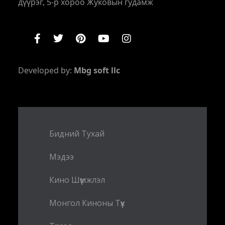
дүүрэг, 5-р хороо Жуковын гудамж
Developed by:
Mbg soft llc
Бидний Тухай
Мэдээ
Кино Шүүмжлэл
Монгол Киноны Түүх