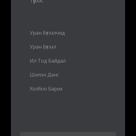
Түрээс
Уран Бүтээлчид
Уран Бүтээл
Ил Тод Байдал
Шилэн Данс
Холбоо Барих