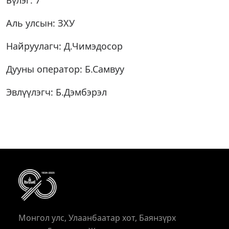
Бүлэг: 7
Аль улсын: ЗХУ
Найруулагч: Д.Чимэдосор
Дууны оператор: Б.Самвуу
Эвлүүлэгч: Б.Дэмбэрэл
Монгол улс, Улаанбаатар хот, Баянзүрх