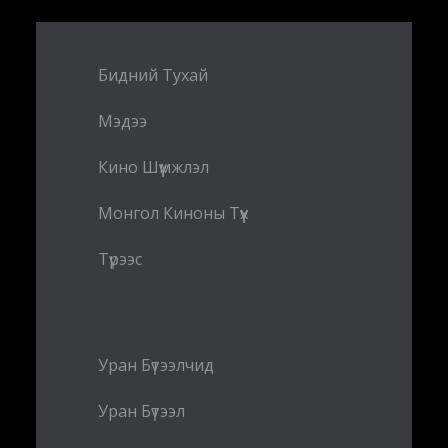
Бидний Тухай
Мэдээ
Кино Шүүмжлэл
Монгол Киноны Түүх
Түрээс
Уран Бүтээлчид
Уран Бүтээл