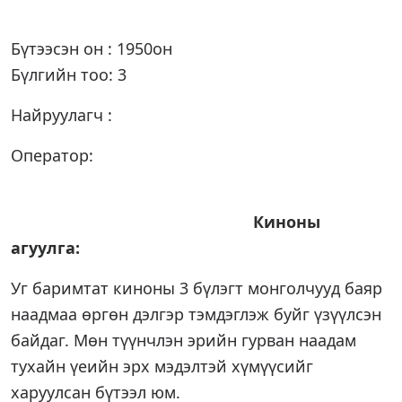
Бүтээсэн он : 1950он
Бүлгийн тоо: 3
Найруулагч :
Оператор:
Киноны
агуулга:
Уг баримтат киноны 3 бүлэгт монголчууд баяр
наадмаа өргөн дэлгэр тэмдэглэж буйг үзүүлсэн
байдаг. Мөн түүнчлэн эрийн гурван наадам
тухайн үеийн эрх мэдэлтэй хүмүүсийг
харуулсан бүтээл юм.