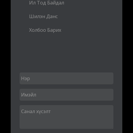
Ил Тод Байдал
Шилэн Данс
Холбоо Барих