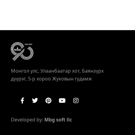
Монгол улс, Улаанбаатар хот, Баянзүрх
дүүрэг, 5-р хороо Жуковын гудамж
Developed by:
Mbg soft llc