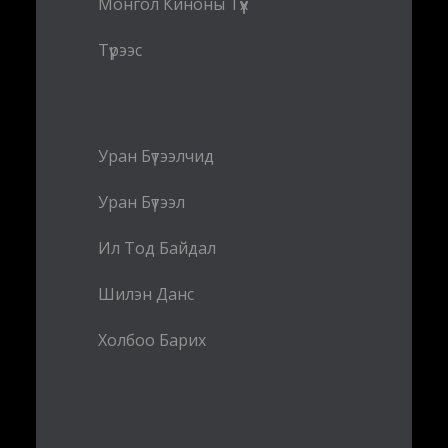
Монгол Киноны Түүх
Түрээс
Уран Бүтээлчид
Уран Бүтээл
Ил Тод Байдал
Шилэн Данс
Холбоо Барих