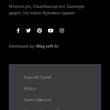
Монгол улс, Улаанбаатар хот, Баянзүрх
дүүрэг, 5-р хороо Жуковын гудамж
Developed by:
Mbg soft llc
Бидний Тухай
Мэдээ
Кино Шүүмжлэл