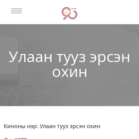
Улаан тууз эрсэн
охин
Киноны нэр: Улаан тууз эрсэн охин