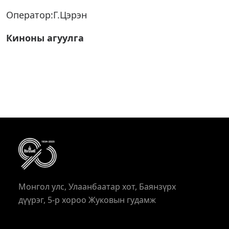
Оператор:Г.Цэрэн
Киноны агуулга
Монгол улс, Улаанбаатар хот, Баянзүрх
дүүрэг, 5-р хороо Жуковын гудамж