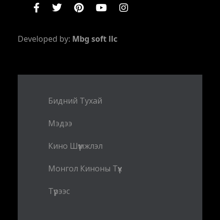
Developed by:
Mbg soft llc
Бидний Тухай
Мэдээ
Кино Шүүмжлэл
Монгол Киноны Түүх
Түрээс