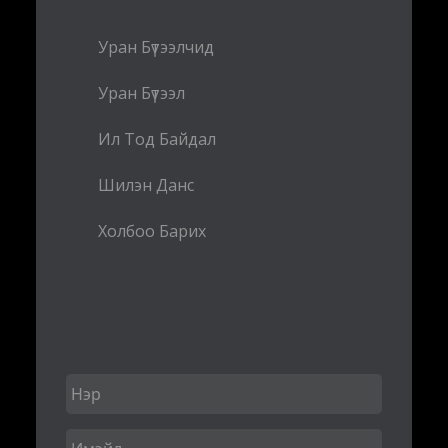
Уран Бүтээлчид
Уран Бүтээл
Ил Тод Байдал
Шилэн Данс
Холбоо Барих