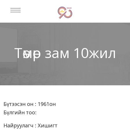
Төмөр зам 10жил
Бүтээсэн он : 1961он
Бүлгийн тоо:
Найруулагч : Хишигт