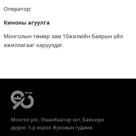
Оператор:
Киноны агуулга
Монголын төмөр зам 10жилийн баярын үйл
ажиллагааг харуулдаг.
Монгол улс, Улаанбаатар хот, Баянзүрх
дүүрэг, 5-р хороо Жуковын гудамж