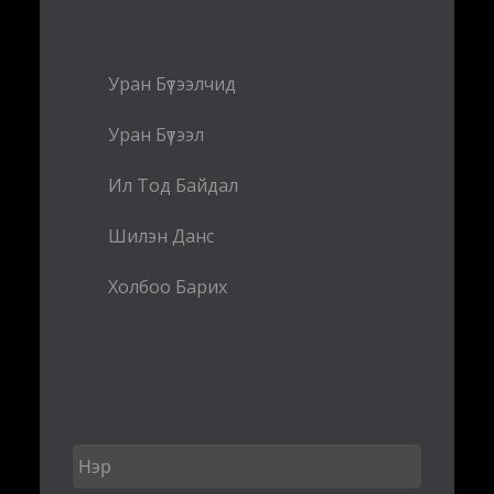
Уран Бүтээлчид
Уран Бүтээл
Ил Тод Байдал
Шилэн Данс
Холбоо Барих