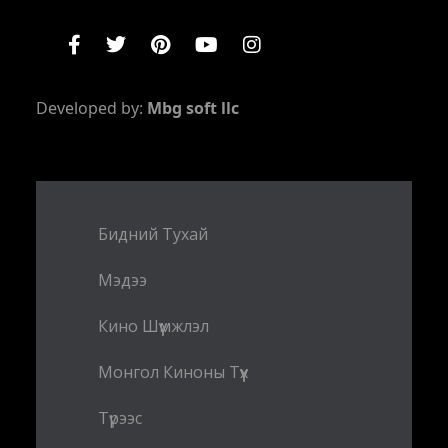
Developed by:
Mbg soft llc
Бидний Тухай
Мэдээ
Кино Шүүмжлэл
Монгол Киноны Түүх
Түрээс