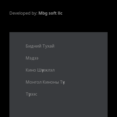
Developed by:
Mbg soft llc
Бидний Тухай
Мэдээ
Кино Шүүмжлэл
Монгол Киноны Түүх
Түрээс