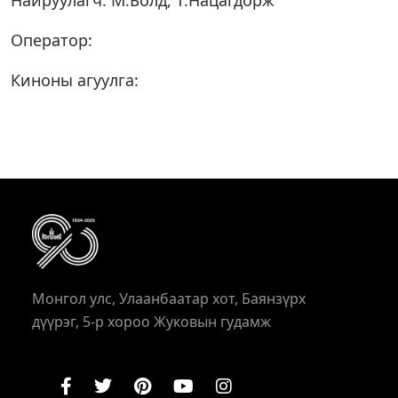
Найруулагч: М.Болд, Т.Нацагдорж
Оператор:
Киноны агуулга:
Монгол улс, Улаанбаатар хот, Баянзүрх
дүүрэг, 5-р хороо Жуковын гудамж