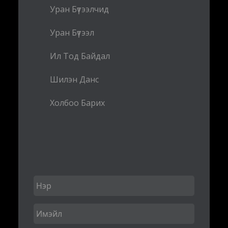
Уран Бүтээлчид
Уран Бүтээл
Ил Тод Байдал
Шилэн Данс
Холбоо Барих