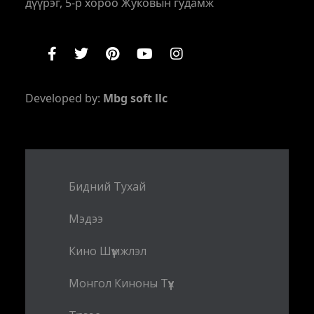
дүүрэг, 5-р хороо Жуковын гудамж
Developed by:
Mbg soft llc
Бидний Тухай
Мэдээ
Кино Шүүмжлэл
Монгол Киноны Түүх