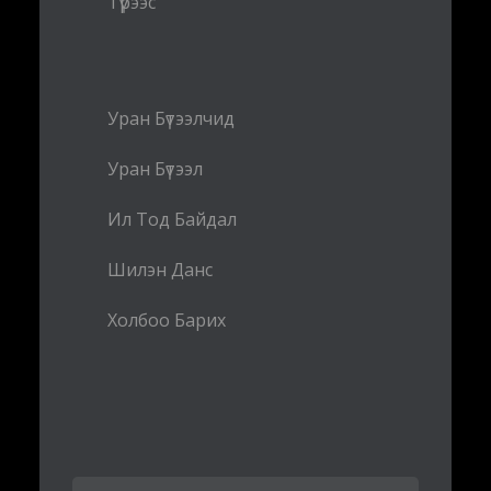
Түрээс
Уран Бүтээлчид
Уран Бүтээл
Ил Тод Байдал
Шилэн Данс
Холбоо Барих