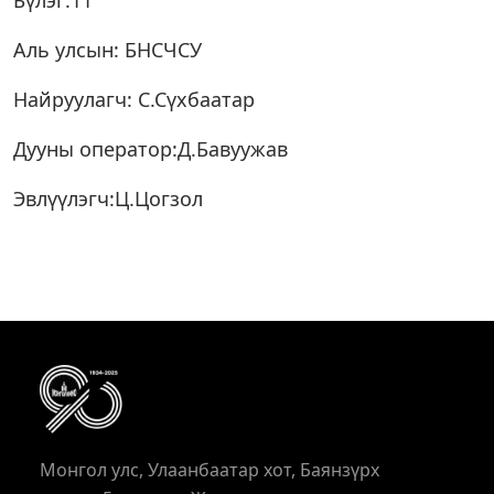
Бүлэг:11
Аль улсын: БНСЧСУ
Найруулагч: С.Сүхбаатар
Дууны оператор:Д.Бавуужав
Эвлүүлэгч:Ц.Цогзол
Монгол улс, Улаанбаатар хот, Баянзүрх