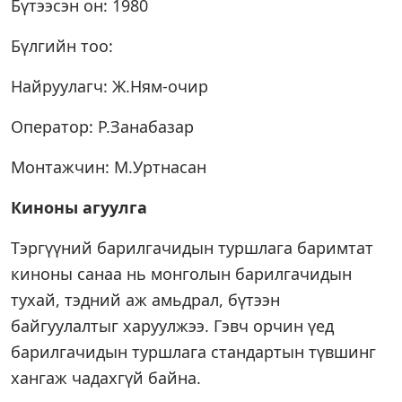
Бүтээсэн он: 1980
Бүлгийн тоо:
Найруулагч: Ж.Ням-очир
Оператор: Р.Занабазар
Монтажчин: М.Уртнасан
Киноны агуулга
Тэргүүний барилгачидын туршлага баримтат
киноны санаа нь монголын барилгачидын
тухай, тэдний аж амьдрал, бүтээн
байгуулалтыг харуулжээ. Гэвч орчин үед
барилгачидын туршлага стандартын түвшинг
хангаж чадахгүй байна.