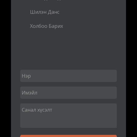
Шилэн Данс
Холбоо Барих