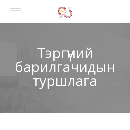
Тэргүүний
барилгачидын
туршлага