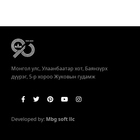
Монгол улс, Улаанбаатар хот, Баянзүрх
дүүрэг, 5-р хороо Жуковын гудамж
Developed by:
Mbg soft llc