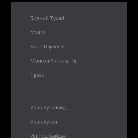
Бидний Тухай
Мэдээ
Кино Шүүмжлэл
Монгол Киноны Түүх
Түрээс
Уран Бүтээлчид
Уран Бүтээл
Ил Тод Байдал