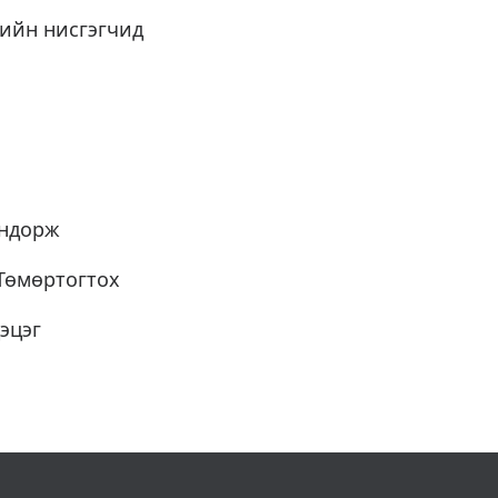
сийн нисгэгчид
эндорж
.Төмөртогтох
эцэг