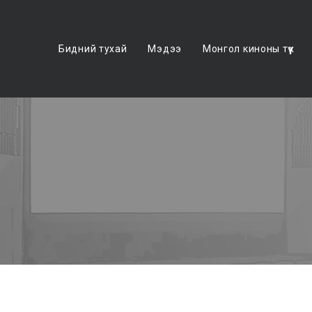
Бидний тухай
Мэдээ
Монгол киноны түүх