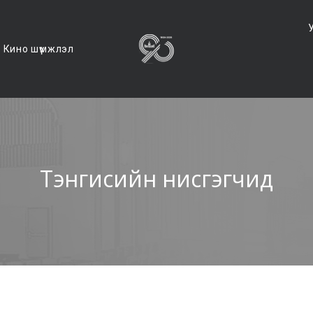
Кино шүүмжлэл
Тэнгисийн нисгэгчид