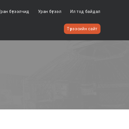
Уран бүтээлчид
Уран бүтээл
Ил тод байдал
Түрээсийн сайт