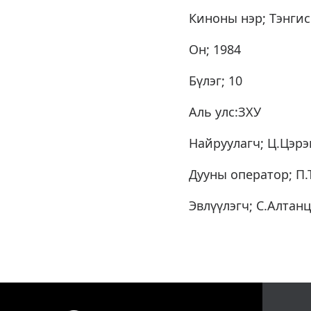
Киноны нэр; Тэнги
Он; 1984
Бүлэг; 10
Аль улс:ЗХУ
Найруулагч; Ц.Цэр
Дууны оператор; П
Эвлүүлэгч; С.Алтанц