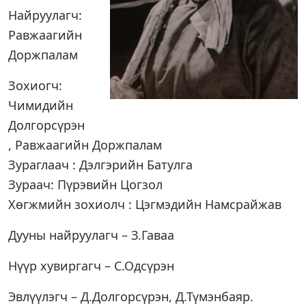
Найруулагч:
Равжаагийн
Доржпалам
Зохиогч:
Чимидийн
Долгорсүрэн
, Равжаагийн Доржпалам
Зураглаач : Дэлгэрийн Батулга
Зураач: Пүрэвийн Цогзол
Хөгжмийн зохиолч : Цэгмэдийн Намсрайжав
Дууны найруулагч – З.Гаваа
Нүүр хувиргагч – С.Одсүрэн
Эвлүүлэгч – Д.Долгорсүрэн, Д.Түмэнбаяр.