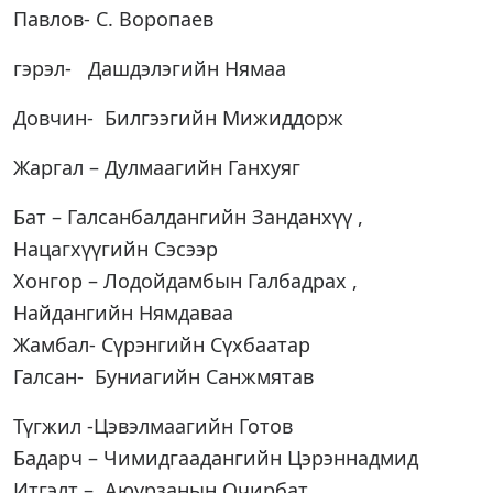
Павлов- С. Воропаев
гэрэл- Дашдэлэгийн Нямаа
Довчин- Билгээгийн Мижиддорж
Жаргал – Дулмаагийн Ганхуяг
Бат – Галсанбалдангийн Занданхүү ,
Нацагхүүгийн Сэсээр
Хонгор – Лодойдамбын Галбадрах ,
Найдангийн Нямдаваа
Жамбал- Сүрэнгийн Сүхбаатар
Галсан- Буниагийн Санжмятав
Түгжил -Цэвэлмаагийн Готов
Бадарч – Чимидгаадангийн Цэрэннадмид
Итгэлт – Аюурзанын Очирбат