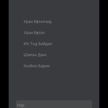
Уран Бүтээлчид
Уран Бүтээл
Ил Тод Байдал
Шилэн Данс
Холбоо Барих