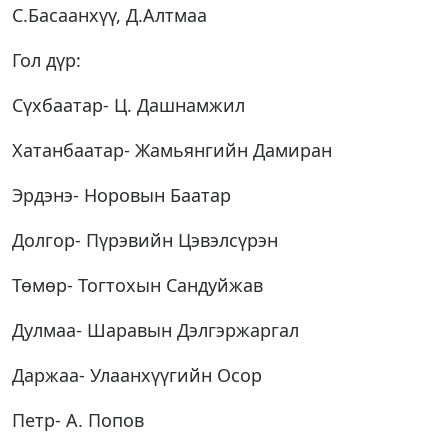
С.Басаанхүү, Д.Алтмаа
Гол дүр:
Сүхбаатар- Ц. Дашнамжил
Хатанбаатар- Жамьянгийн Дамиран
Эрдэнэ- Норовын Баатар
Долгор- Пүрэвийн Цэвэлсүрэн
Төмөр- Тогтохын Сандуйжав
Дулмаа- Шаравын Дэлгэржаргал
Даржаа- Улаанхүүгийн Осор
Петр- А. Попов