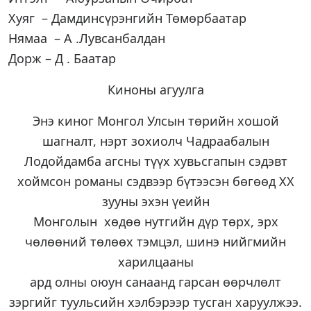
Хуяг – Дамдинсүрэнгийн Төмөрбаатар
Нямаа – А .Лувсанбалдан
Дорж – Д . Баатар
Киноны агуулга
Энэ киног Монгол Улсын төрийн хошой
шагналт, нэрт зохиолч Чадраабалын
Лодойдамба агсны түүх хувьсгапын сэдэвт
хоймсон романы сэдвээр бүтээсэн бөгөөд ХХ
зууны эхэн үеийн
Монголын хөдөө нутгийн дүр төрх, эрх
чөлөөний төлөөх тэмцэл, шинэ нийгмийн
харилцааны
ард олны оюун санаанд гарсан өөрчлөлт
зэргийг туульсийн хэлбэрээр тусган харуулжээ.