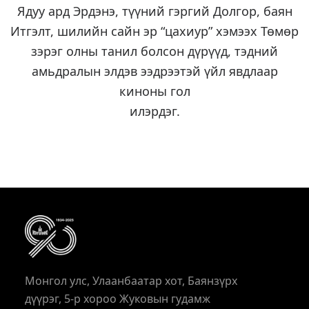
Ядуу ард Эрдэнэ, түүний гэргий Долгор, баян
Итгэлт, шилийн сайн эр “цахиур” хэмээх Төмөр
зэрэг олны танил болсон дүрүүд, тэдний
амьдралын элдэв ээдрээтэй үйл явдлаар
киноны гол
илэрдэг.
Монгол улс, Улаанбаатар хот, Баянзүрх
дүүрэг, 5-р хороо Жуковын гудамж