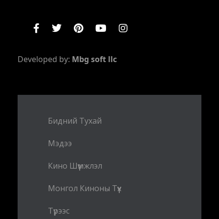
Developed by:
Mbg soft llc
Бидний Тухай
Мэдээ
Кино Шүүмжлэл
Монгол Киноны Түүх
Түрээс