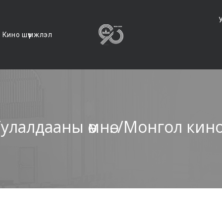
Кино шүүмжлэл
улалдааны өмнө. /Монгол кин