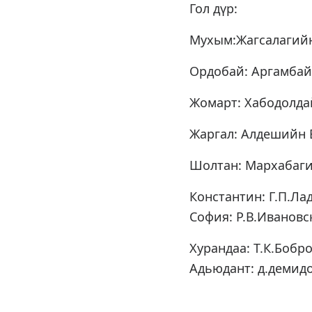
Гол дүр:
Мухым:Жагсалагийн
Ордобай: Аргамбай
Жомарт: Хабодолд
Жаргал: Алдешийн
Шолтан: Мархабаги
Константин: Г.П.Л
София: Р.В.Ивановс
Хурандаа: Т.К.Бобр
Адьюдант: д.демид