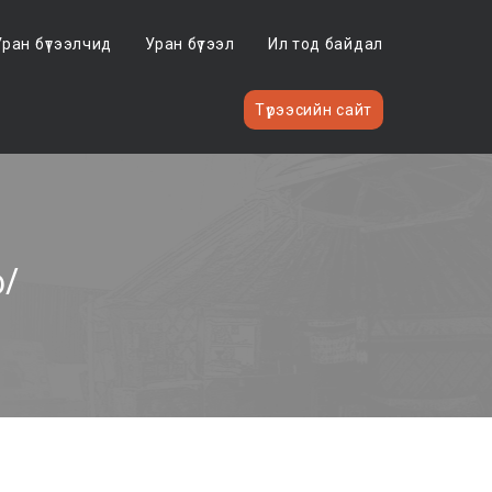
Уран бүтээлчид
Уран бүтээл
Ил тод байдал
Түрээсийн сайт
о/