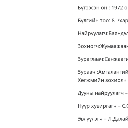
Бүтээсэн он : 1972 
Бүлгийн тоо: 8 /хар
Найруулагч:Баяндэ
Зохиогч:Жумаажаа
Зураглаач:Санжааг
Зураач :Амгаланги
Хөгжмийн зохиолч 
Дууны найруулагч –
Нүүр хувиргагч – С
Эвлүүлэгч – Л.Далай