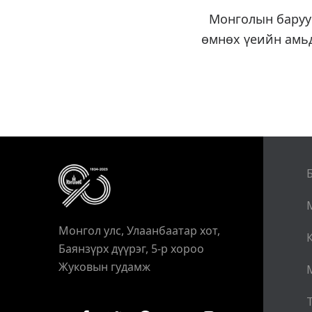
Монголын баруун
өмнөх үеийн амьд
Монгол улс, Улаанбаатар хот,
Баянзүрх дүүрэг, 5-р хороо
Жуковын гудамж
Т