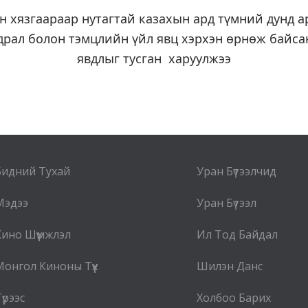
 хязгаараар нутагтай казахын ард түмний дунд 
рал болон тэмцлийн үйл явц хэрхэн өрнөж байсан
явдлыг тусган харуулжээ
Бидний Тухай
Уран Бүтээлчид
Мэдээ
Уран Бүтээл
Кино Шүүмжлэл
Ил Тод Байдал
Монгол Киноны Түүх
Шилэн Данс
үрээс
Холбоо Барих