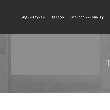
Бидний тухай
Мэдээ
Монгол киноны түүх
Т