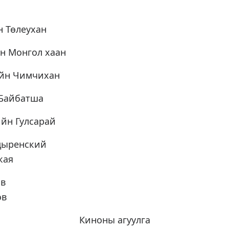
 Төлеухан
н Монгол хаан
айн Чимчихан
 Байбатша
йн Гулсарай
адыренский
кая
ов
ов
Киноны агуулга