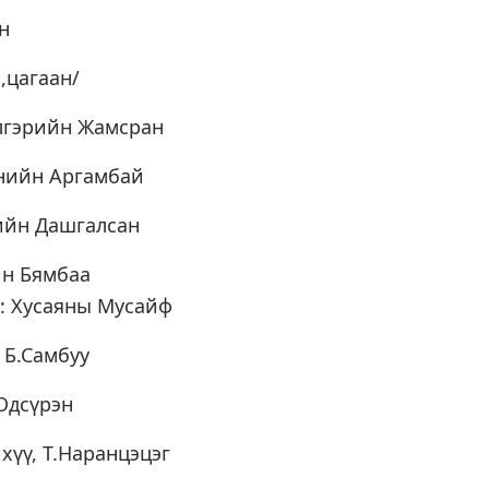
он
,цагаан/
лгэрийн Жамсран
нийн Аргамбай
ийн Дашгалсан
йн Бямбаа
: Хусаяны Мусайф
 Б.Самбуу
.Одсүрэн
хүү, Т.Наранцэцэг