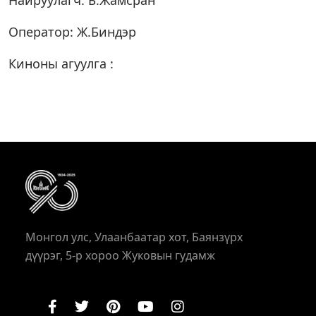
Найруулагч: Б.Жамсран
Оператор: Ж.Биндэр
Киноны агуулга :
Монгол улс, Улаанбаатар хот, Баянзүрх
дүүрэг, 5-р хороо Жуковын гудамж