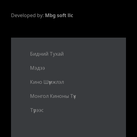
Developed by:
Mbg soft llc
Бидний Тухай
Мэдээ
Кино Шүүмжлэл
Монгол Киноны Түүх
Түрээс