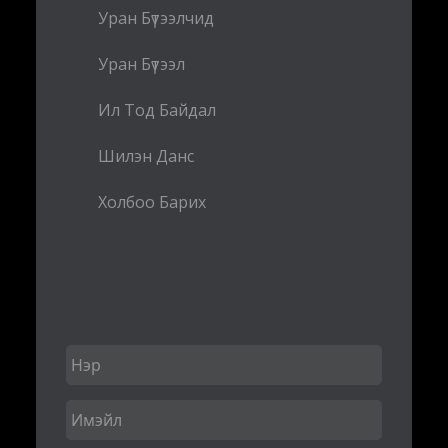
Уран Бүтээлчид
Уран Бүтээл
Ил Тод Байдал
Шилэн Данс
Холбоо Барих