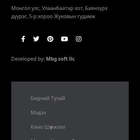
Монгол улс, Улаанбаатар хот, Баянзүрх
дүүрэг, 5-р хороо Жуковын гудамж
Developed by:
Mbg soft llc
Бидний Тухай
Мэдээ
Кино Шүүмжлэл