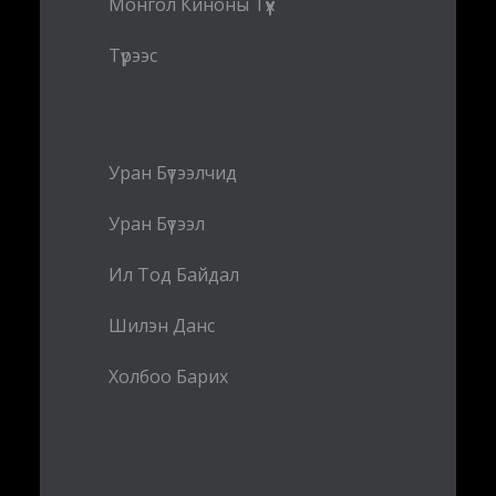
Монгол Киноны Түүх
Түрээс
Уран Бүтээлчид
Уран Бүтээл
Ил Тод Байдал
Шилэн Данс
Холбоо Барих