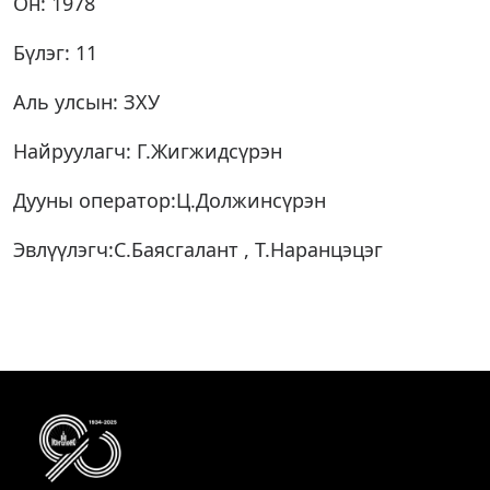
Он: 1978
Бүлэг: 11
Аль улсын: ЗХУ
Найруулагч: Г.Жигжидсүрэн
Дууны оператор:Ц.Должинсүрэн
Эвлүүлэгч:С.Баясгалант , Т.Наранцэцэг