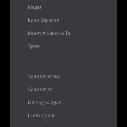
Мэдээ
Кино Шүүмжлэл
Монгол Киноны Түүх
Түрээс
Уран Бүтээлчид
Уран Бүтээл
Ил Тод Байдал
Шилэн Данс