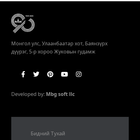
Монгол улс, Улаанбаатар хот, Баянзүрх
дүүрэг, 5-р хороо Жуковын гудамж
Developed by:
Mbg soft llc
Бидний Тухай