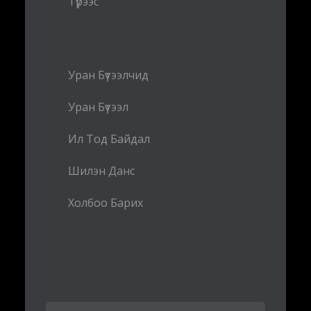
Түрээс
Уран Бүтээлчид
Уран Бүтээл
Ил Тод Байдал
Шилэн Данс
Холбоо Барих