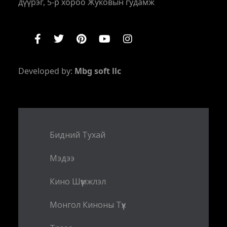
дүүрэг, 5-р хороо Жуковын гудамж
Developed by:
Mbg soft llc
Бидний Тухай
Мэдээ
Кино Шүүмжлэл
Монгол Киноны Түүх