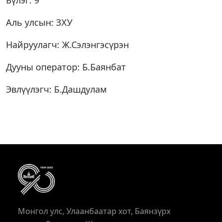
Бүлэг: 9
Аль улсын: ЗХУ
Найруулагч: Ж.Сэлэнгэсүрэн
Дууны оператор: Б.Баянбат
Эвлүүлэгч: Б.Дашдулам
Монгол улс, Улаанбаатар хот, Баянзүрх