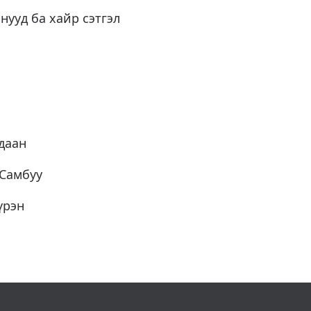
нууд ба хайр сэтгэл
даан
.Самбуу
үрэн