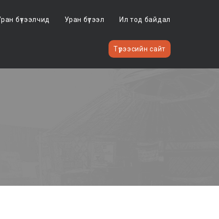
Уран бүтээлчид
Уран бүтээл
Ил тод байдал
Түрээсийн сайт