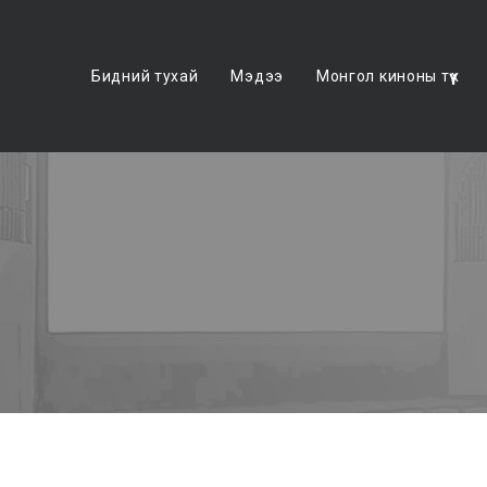
Бидний тухай
Мэдээ
Монгол киноны түүх