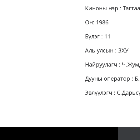
Киноны нэр : Тагтаа
Он: 1986
Бүлэг : 11
Аль улсын : ЗХУ
Найруулагч : Ч.Жум
Дууны оператор : Б
Эвлүүлэгч : С.Дарьс