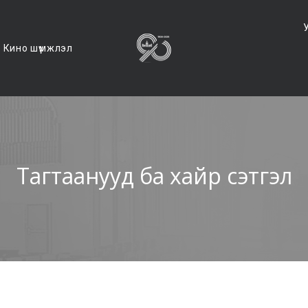
Кино шүүмжлэл
Тагтаанууд ба хайр сэтгэл