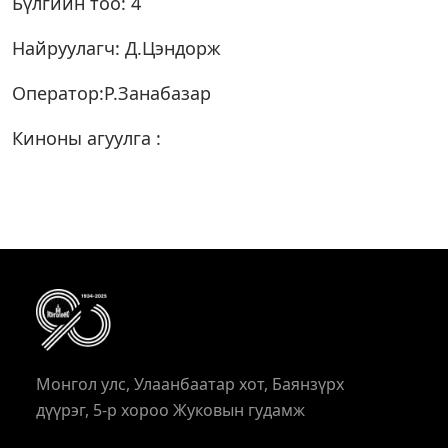
Бүлгийн тоо: 4
Найруулагч: Д.Цэндорж
Оператор:Р.Занабазар
Киноны агуулга :
Монгол улс, Улаанбаатар хот, Баянзүрх
дүүрэг, 5-р хороо Жуковын гудамж