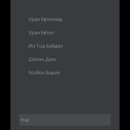
Уран Бүтээлчид
Уран Бүтээл
Ил Тод Байдал
Шилэн Данс
Холбоо Барих