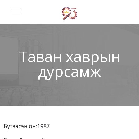
Таван хаврын
дурсамж
Бүтээсэн он:1987