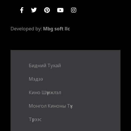
Developed by:
Mbg soft llc
Бидний Тухай
Мэдээ
Кино Шүүмжлэл
Монгол Киноны Түүх
Түрээс