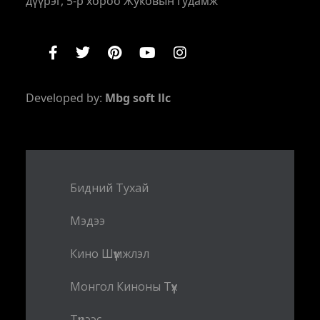
дүүрэг, 5-р хороо Жуковын гудамж
Developed by:
Mbg soft llc
Бидний Тухай
Мэдээ
Кино Шүүмжлэл
Монгол Киноны Түүх
Түрээс