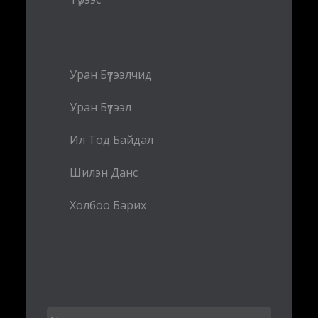
Уран Бүтээлчид
Уран Бүтээл
Ил Тод Байдал
Шилэн Данс
Холбоо Барих