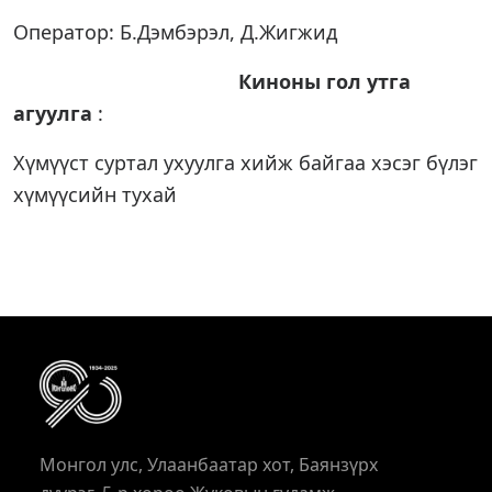
Оператор: Б.Дэмбэрэл, Д.Жигжид
Киноны гол утга
агуулга
:
Хүмүүст суртал ухуулга хийж байгаа хэсэг бүлэг
хүмүүсийн тухай
Монгол улс, Улаанбаатар хот, Баянзүрх