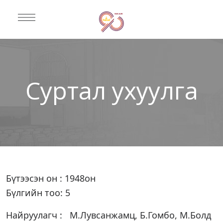
Суртал ухуулга
Бүтээсэн он : 1948он
Бүлгийн тоо: 5
Найруулагч : М.Лувсанжамц, Б.Гомбо, М.Болд