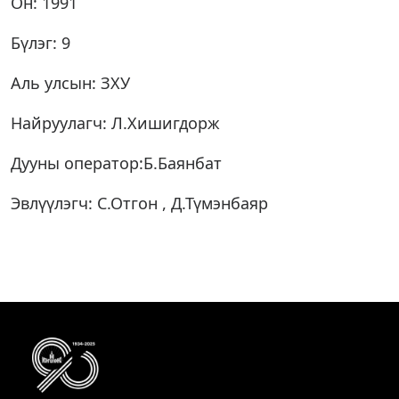
Он: 1991
Бүлэг: 9
Аль улсын: ЗХУ
Найруулагч: Л.Хишигдорж
Дууны оператор:Б.Баянбат
Эвлүүлэгч: С.Отгон , Д.Түмэнбаяр