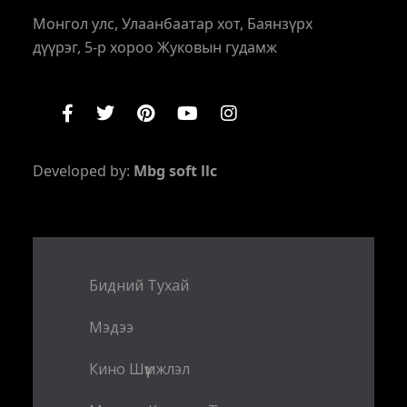
Монгол улс, Улаанбаатар хот, Баянзүрх
дүүрэг, 5-р хороо Жуковын гудамж
Developed by:
Mbg soft llc
Бидний Тухай
Мэдээ
Кино Шүүмжлэл