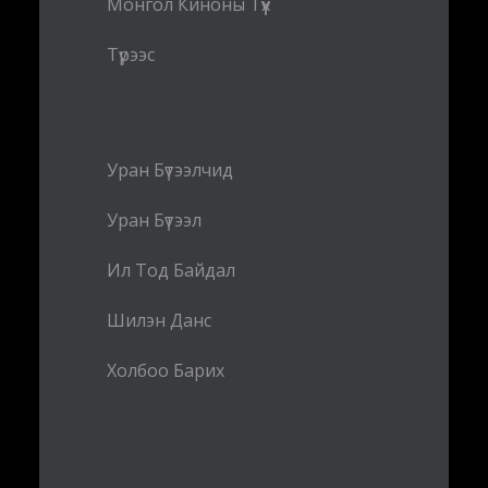
Монгол Киноны Түүх
Түрээс
Уран Бүтээлчид
Уран Бүтээл
Ил Тод Байдал
Шилэн Данс
Холбоо Барих