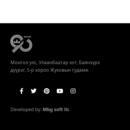
Монгол улс, Улаанбаатар хот, Баянзүрх
дүүрэг, 5-р хороо Жуковын гудамж
Developed by:
Mbg soft llc