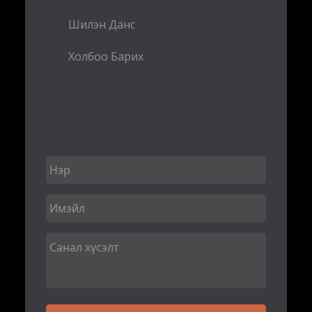
Шилэн Данс
Холбоо Барих