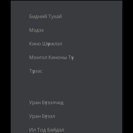
Бидний Тухай
Мэдээ
Кино Шүүмжлэл
Монгол Киноны Түүх
Түрээс
Уран Бүтээлчид
Уран Бүтээл
Ил Тод Байдал