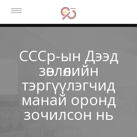
СССр-ын Дээд
зөвлөлийн
тэргүүлэгчид
манай оронд
зочилсон нь