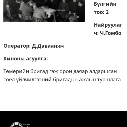
Бүлгийн
тоо: 2
Найруулаг
ч: Ч.Гомбо
Оператор: Д.Даваан
ям
Киноны агуулга:
Төмөрийн бригад гэж орон даяар алдаршсан
соёл үйлчилгээний бригадын ажлын туршлага.