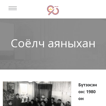
Соёлч аяныхан
Бүтээсэн
он: 1980
он