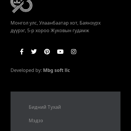
Монгол улс, Улаанбаатар хот, Баянзүрх
дүүрэг, 5-р хороо Жуковын гудамж
Developed by:
Mbg soft llc
Бидний Тухай
Мэдээ