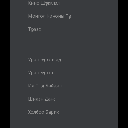
Кино Шүүмжлэл
Монгол Киноны Түүх
Түрээс
Уран Бүтээлчид
Уран Бүтээл
Ил Тод Байдал
Шилэн Данс
Холбоо Барих