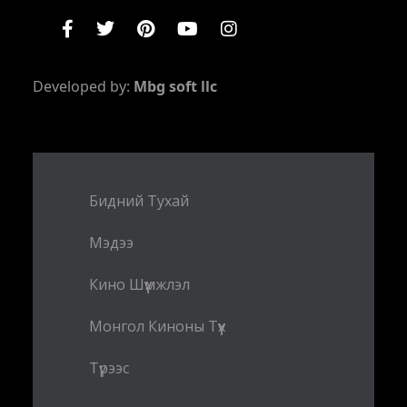
Developed by:
Mbg soft llc
Бидний Тухай
Мэдээ
Кино Шүүмжлэл
Монгол Киноны Түүх
Түрээс