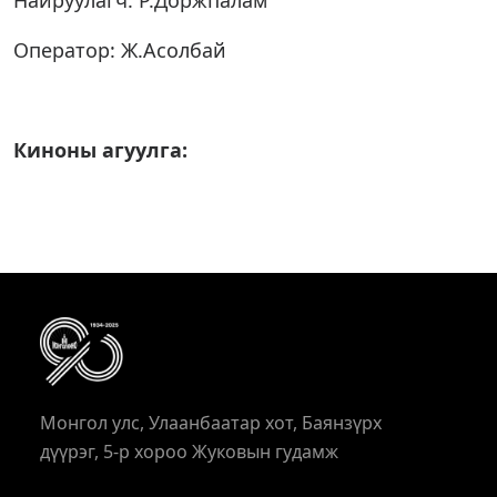
Найруулагч: Р.Доржпалам
Оператор: Ж.Асолбай
Киноны агуулга:
Монгол улс, Улаанбаатар хот, Баянзүрх
дүүрэг, 5-р хороо Жуковын гудамж