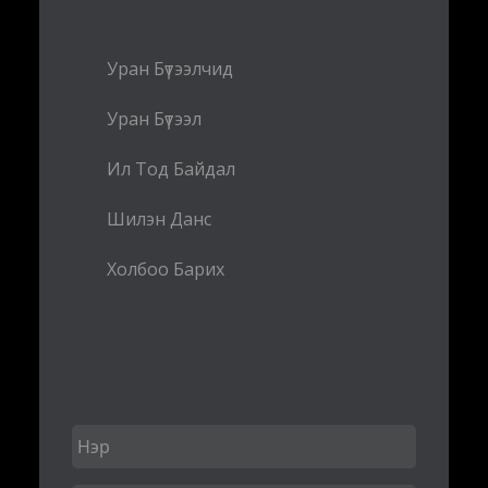
Уран Бүтээлчид
Уран Бүтээл
Ил Тод Байдал
Шилэн Данс
Холбоо Барих