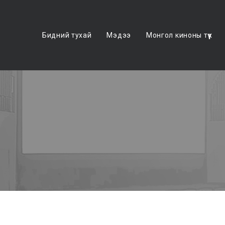
Бидний тухай
Мэдээ
Монгол киноны түүх