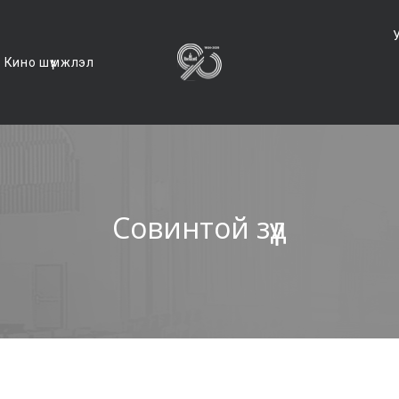
Кино шүүмжлэл
Совинтой зүүд