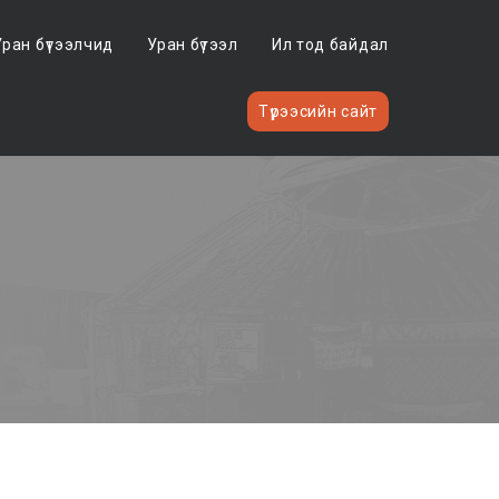
Уран бүтээлчид
Уран бүтээл
Ил тод байдал
Түрээсийн сайт