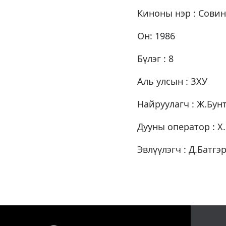
Киноны нэр : Совин
Он: 1986
Бүлэг : 8
Аль улсын : ЗХУ
Найруулагч : Ж.Бун
Дууны оператор : Х
Эвлүүлэгч : Д.Батгэ