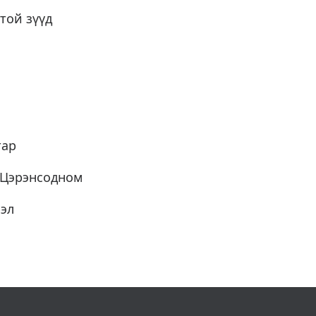
той зүүд
тар
.Цэрэнсодном
рэл