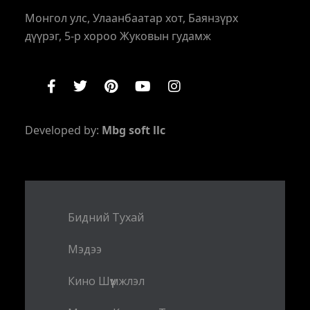
Монгол улс, Улаанбаатар хот, Баянзүрх
дүүрэг, 5-р хороо Жуковын гудамж
Developed by:
Mbg soft llc
Бидний Тухай
Мэдээ
Кино Шүүмжлэл