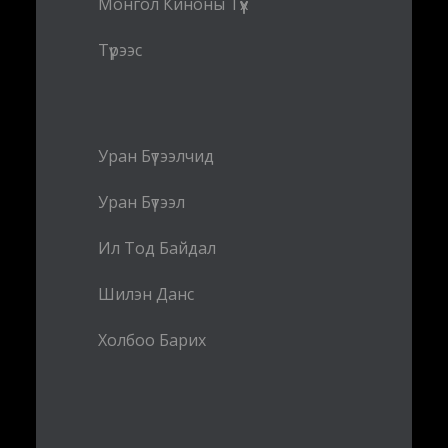
Монгол Киноны Түүх
Түрээс
Уран Бүтээлчид
Уран Бүтээл
Ил Тод Байдал
Шилэн Данс
Холбоо Барих