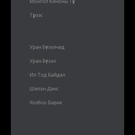
Монгол Киноны Түүх
Түрээс
Уран Бүтээлчид
Уран Бүтээл
Ил Тод Байдал
Шилэн Данс
Холбоо Барих