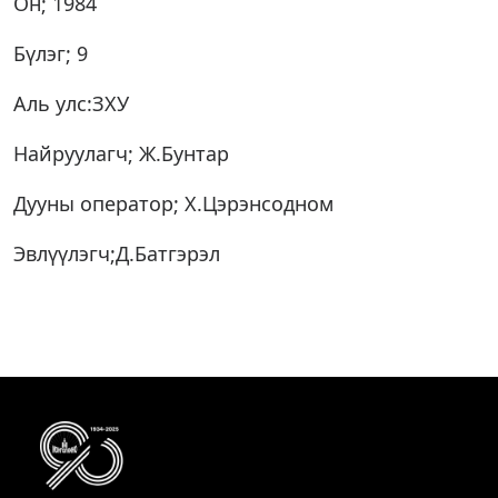
Он; 1984
Бүлэг; 9
Аль улс:ЗХУ
Найруулагч; Ж.Бунтар
Дууны оператор; Х.Цэрэнсодном
Эвлүүлэгч;Д.Батгэрэл