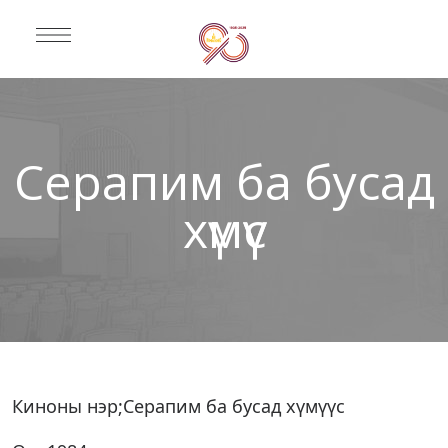
Серапим ба бусад
хүмүүс
Киноны нэр;Серапим ба бусад хүмүүс