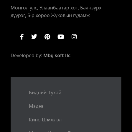
Монгол улс, Улаанбаатар хот, Баянзүрх
дүүрэг, 5-р хороо Жуковын гудамж
Developed by:
Mbg soft llc
Бидний Тухай
Мэдээ
Кино Шүүмжлэл