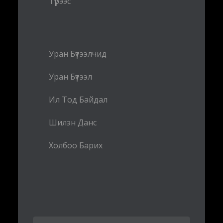
Түрээс
Уран Бүтээлчид
Уран Бүтээл
Ил Тод Байдал
Шилэн Данс
Холбоо Барих