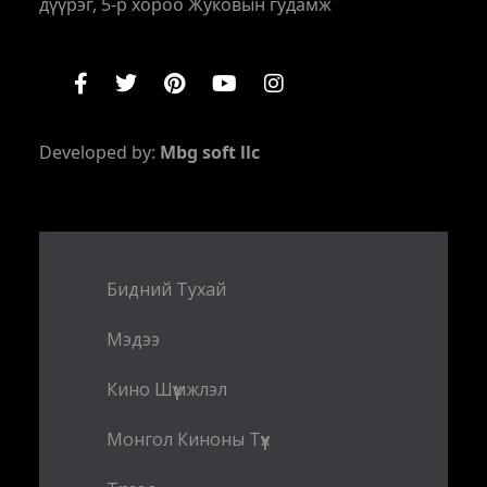
дүүрэг, 5-р хороо Жуковын гудамж
Developed by:
Mbg soft llc
Бидний Тухай
Мэдээ
Кино Шүүмжлэл
Монгол Киноны Түүх