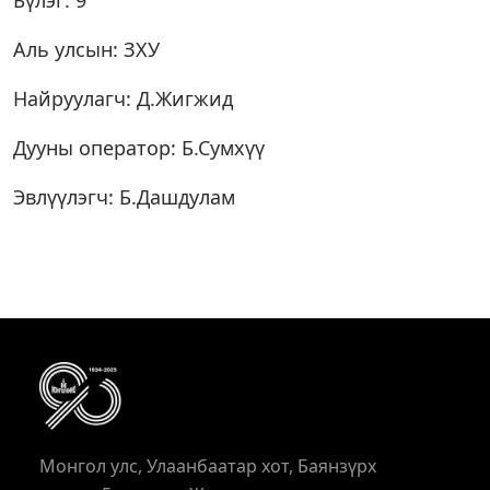
Бүлэг: 9
Аль улсын: ЗХУ
Найруулагч: Д.Жигжид
Дууны оператор: Б.Сумхүү
Эвлүүлэгч: Б.Дашдулам
Монгол улс, Улаанбаатар хот, Баянзүрх