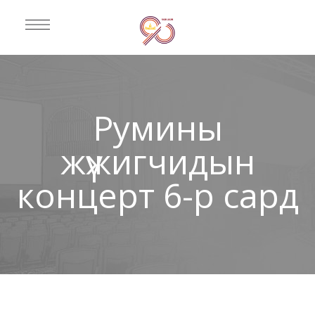
Румины
жүжигчидын
концерт 6-р сард