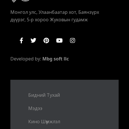
Монгол улс, Улаанбаатар хот, Баянзүрх
дүүрэг, 5-р хороо Жуковын гудамж
Developed by:
Mbg soft llc
Бидний Тухай
Мэдээ
Кино Шүүмжлэл