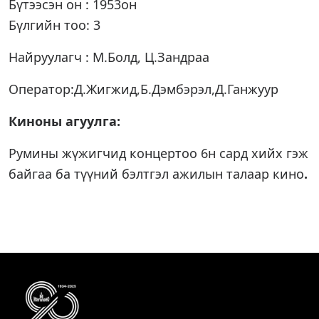
Бүтээсэн он : 1953он
Бүлгийн тоо: 3
Найруулагч : М.Болд, Ц.Зандраа
Оператор:Д.Жигжид,Б.Дэмбэрэл,Д.Ганжуур
Киноны агуулга:
Румины жүжигчид концертоо 6н сард хийх гэж
байгаа ба түүний бэлтгэл ажилын талаар кино
.