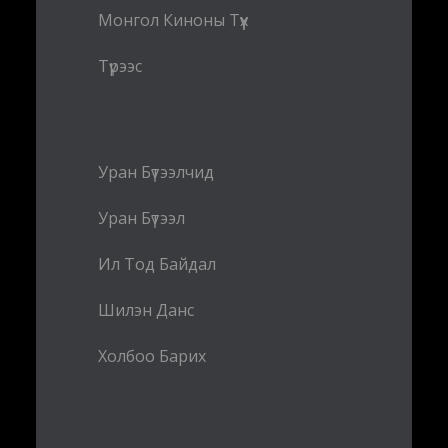
Монгол Киноны Түүх
Түрээс
Уран Бүтээлчид
Уран Бүтээл
Ил Тод Байдал
Шилэн Данс
Холбоо Барих