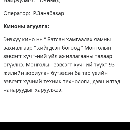
Найруулагч: Т.Чимэд
Оператор: Р.Занабазар
Киноны агуулга:
Энэхүү кино нь “ Батлан хамгаалах яамны
захиалгаар “ хийгдсэн бөгөөд “ Монголын
зэвсэгт хүч “-ний үйл ажиллагааны талаар
өгүүлнэ. Монголын зэвсэгт хүчний түүхт 93-н
жилийн зориулан бүтээсэн ба тэр үеийн
зэвсэгт хүчний техник технологи, дэвшилтэд
чанаруудыг харуулжээ.