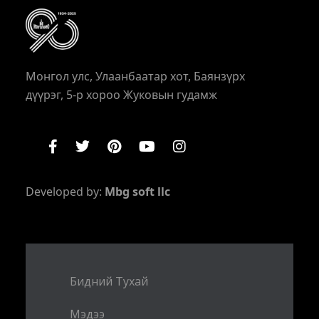
Монгол улс, Улаанбаатар хот, Баянзүрх
дүүрэг, 5-р хороо Жуковын гудамж
Developed by:
Mbg soft llc
Бидний Тухай
Мэдээ