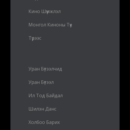
Кино Шүүмжлэл
Монгол Киноны Түүх
Түрээс
Уран Бүтээлчид
Уран Бүтээл
Ил Тод Байдал
Шилэн Данс
Холбоо Барих