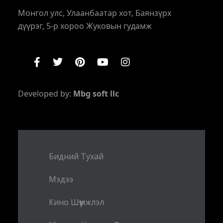
Монгол улс, Улаанбаатар хот, Баянзүрх
дүүрэг, 5-р хороо Жуковын гудамж
Developed by:
Mbg soft llc
Бидний Тухай
Мэдээ
Кино Шүүмжлэл