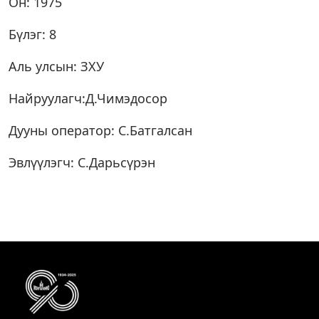
Он: 1975
Бүлэг: 8
Аль улсын: ЗХУ
Найруулагч:Д.Чимэдосор
Дууны оператор: С.Батгалсан
Эвлүүлэгч: С.Дарьсүрэн