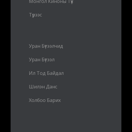
Монгол Киноны Түүх
Түрээс
Уран Бүтээлчид
Уран Бүтээл
Ил Тод Байдал
Шилэн Данс
Холбоо Барих