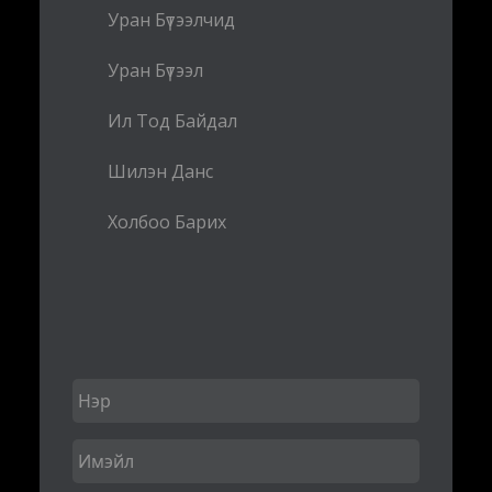
Уран Бүтээлчид
Уран Бүтээл
Ил Тод Байдал
Шилэн Данс
Холбоо Барих