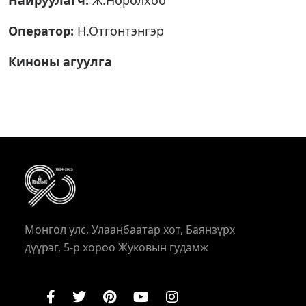
Найруулагч:
Ж.Норолхоо
Оператор:
Н.Отгонтэнгэр
Киноны агуулга
Монгол улс, Улаанбаатар хот, Баянзүрх
дүүрэг, 5-р хороо Жуковын гудамж