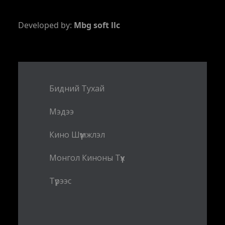
Developed by:
Mbg soft llc
Бидний Тухай
Мэдээ
Кино Шүүмжлэл
Монгол Киноны Түүх
Түрээс