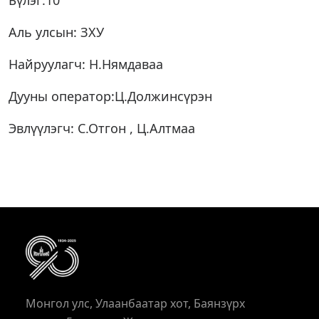
Бүлэг:10
Аль улсын: ЗХУ
Найруулагч: Н.Нямдаваа
Дууны оператор:Ц.Должинсүрэн
Эвлүүлэгч: С.Отгон , Ц.Алтмаа
Монгол улс, Улаанбаатар хот, Баянзүрх