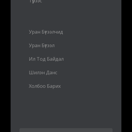
Түрээс
Уран Бүтээлчид
Уран Бүтээл
Ил Тод Байдал
Шилэн Данс
Холбоо Барих