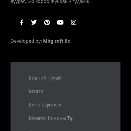
дүүрэг, 5-р хороо Жуковын гудамж
Developed by:
Mbg soft llc
Бидний Тухай
Мэдээ
Кино Шүүмжлэл
Монгол Киноны Түүх