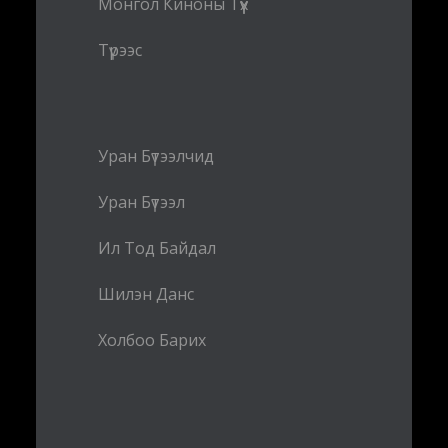
Монгол Киноны Түүх
Түрээс
Уран Бүтээлчид
Уран Бүтээл
Ил Тод Байдал
Шилэн Данс
Холбоо Барих