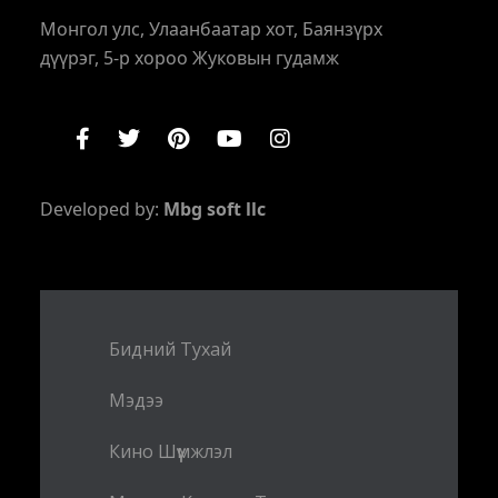
Монгол улс, Улаанбаатар хот, Баянзүрх
дүүрэг, 5-р хороо Жуковын гудамж
Developed by:
Mbg soft llc
Бидний Тухай
Мэдээ
Кино Шүүмжлэл