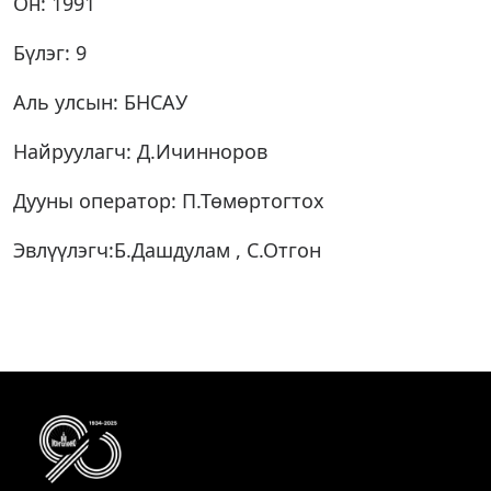
Он: 1991
Бүлэг: 9
Аль улсын: БНСАУ
Найруулагч: Д.Ичинноров
Дууны оператор: П.Төмөртогтох
Эвлүүлэгч:Б.Дашдулам , С.Отгон