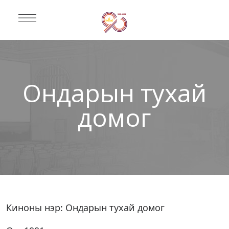
Ондарын тухай
домог
Киноны нэр: Ондарын тухай домог