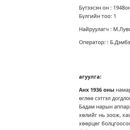
Бүтээсэн он : 1948о
Бүлгийн тоо: 1
Найруулагч : М.Лу
Оператор: : Б.Дэмб
К
агуулга:
Анх 1936 оны
намар
өглөө сэтгэл догдло
Бадам нарын аппара
хөлийг нь зоож, ка
хөөрцөг болцгоосоо