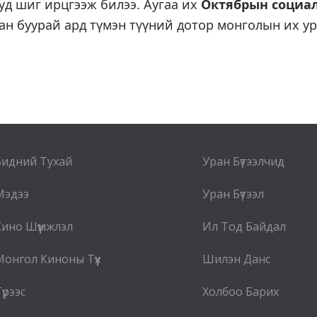
уд шиг ирцгээж билээ. Аугаа их
Октябрын социа
сан буурай ард түмэн түүний дотор монголын их ур
Бидний Тухай
Уран Бүтээлчид
Мэдээ
Уран Бүтээл
Кино Шүүмжлэл
Ил Тод Байдал
Монгол Киноны Түүх
Шилэн Данс
үрээс
Холбоо Барих