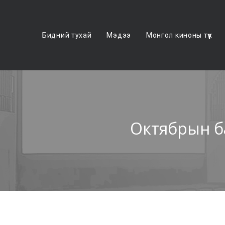
Бидний тухай
Мэдээ
Монгол киноны түүх
Октябрын б