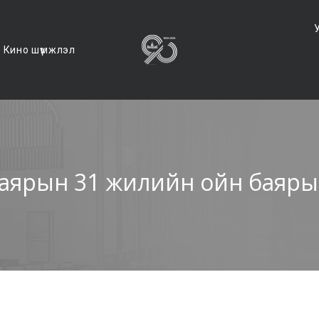
Кино шүүмжлэл
аярын 31 жилийн ойн баяры