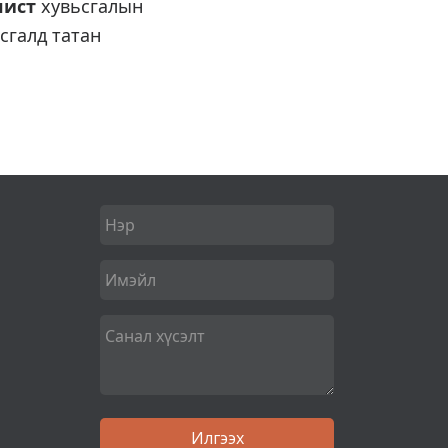
лист
хувьсгалын
сгалд татан