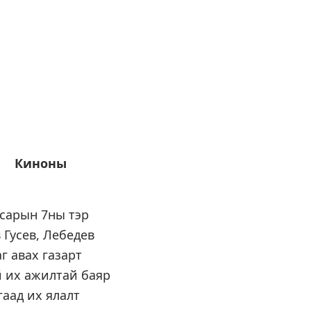
ы
 сарын 7ны тэр
 Гусев, Лебедев
г авах газарт
й их ажилтай баяр
аад их ялалт