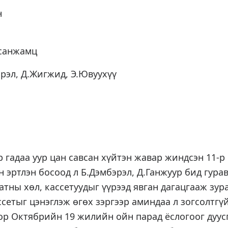
н
всанжамц
эрэл, Д.Жигжид, Э.Ювуухүү
инон
 гадаа уур цан савсан хүйтэн жавар жиндсэн 11-р
н эртлэн босоод л Б.Дэмбэрэл, Д.Ганжуур бид гурав
тны хөл, кассетуудыг үүрээд явган дагацгааж зура
ссетыг цэнэглэж өгөх зэргээр аминдаа л зогсолтгү
р Октябрийн 19 жилийн ойн парад ёслогоог дуусг