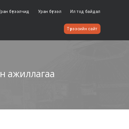
Уран бүтээлчид
Уран бүтээл
Ил тод байдал
Түрээсийн сайт
н ажиллагаа