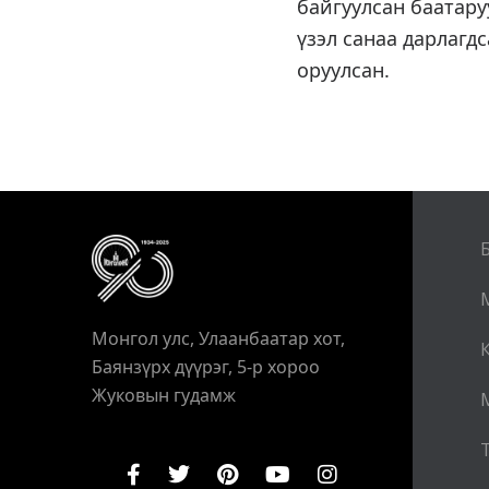
байгуулсан баатару
үзэл санаа дарлагд
оруулсан.
Монгол улс, Улаанбаатар хот,
Баянзүрх дүүрэг, 5-р хороо
Жуковын гудамж
Т