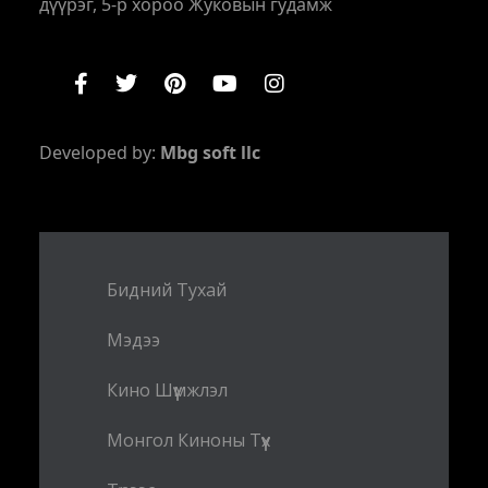
дүүрэг, 5-р хороо Жуковын гудамж
Developed by:
Mbg soft llc
Бидний Тухай
Мэдээ
Кино Шүүмжлэл
Монгол Киноны Түүх