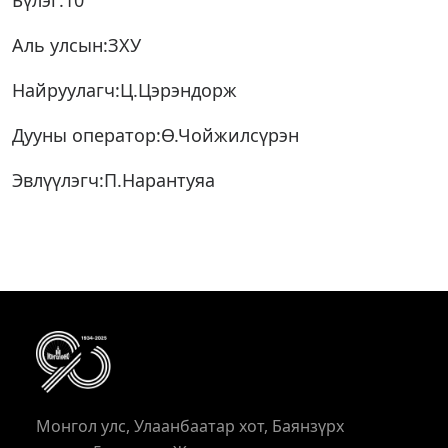
Бүлэг:10
Аль улсын:ЗХУ
Найруулагч:Ц.Цэрэндорж
Дууны оператор:Ө.Чойжилсүрэн
Эвлүүлэгч:П.Нарантуяа
Монгол улс, Улаанбаатар хот, Баянзүрх