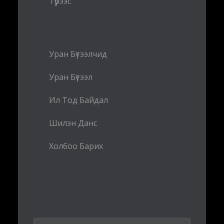
Түрээс
Уран Бүтээлчид
Уран Бүтээл
Ил Тод Байдал
Шилэн Данс
Холбоо Барих