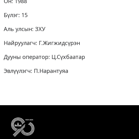
Он: 1988
Бүлэг: 15
Аль улсын: ЗХУ
Найруулагч: Г.Жигжидсүрэн
Дууны оператор: Ц.Сүхбаатар
Эвлүүлэгч: П.Нарантуяа