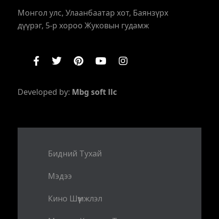
Монгол улс, Улаанбаатар хот, Баянзүрх
дүүрэг, 5-р хороо Жуковын гудамж
Developed by:
Mbg soft llc
Бидний Тухай
Мэдээ
Кино Шүүмжлэл