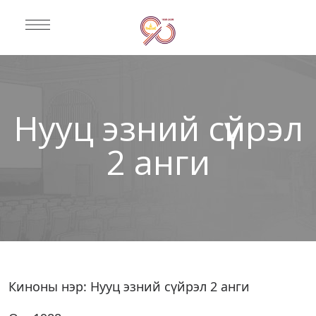
Нууц эзний сүйрэл
2 анги
Киноны нэр: Нууц эзний сүйрэл 2 анги