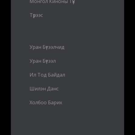
Монгол Киноны Түүх
Түрээс
Уран Бүтээлчид
Уран Бүтээл
Ил Тод Байдал
Шилэн Данс
Холбоо Барих