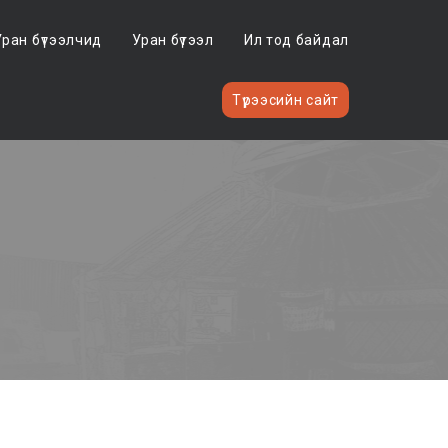
Уран бүтээлчид
Уран бүтээл
Ил тод байдал
Түрээсийн сайт