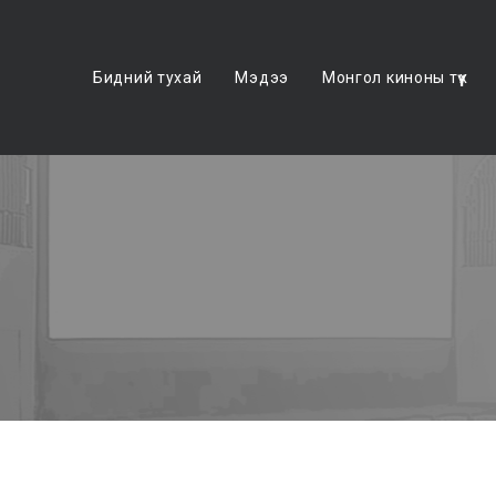
Бидний тухай
Мэдээ
Монгол киноны түүх