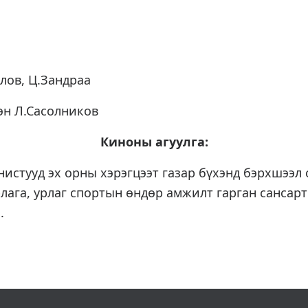
лов, Ц.Зандраа
эн Л.Сасолников
Киноны агуулга:
стууд эх орны хэрэгцээт газар бүхэнд бэрхшээл 
лага, урлаг спортын өндөр амжилт гарган сансарт
.