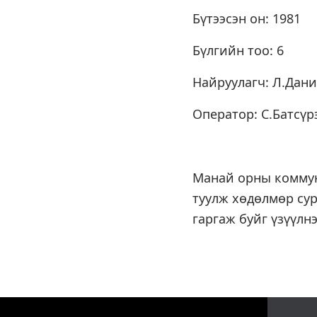
Бүтээсэн он: 1981
Бүлгийн тоо: 6
Найруулагч: Л.Дани
Оператор: С.Батсүр
Манай орны коммуни
туулж хөдөлмөр сур
гаргаж буйг үзүүлнэ