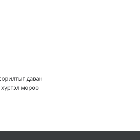
сорилтыг даван
 хүртэл мөрөө