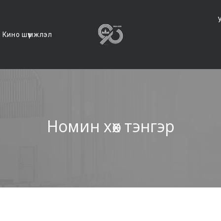
Кино шүүмжлэл
Номин хөх тэнгэр