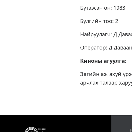
Бүтээсэн он: 1983
Бүлгийн тоо: 2
Найруулагч: Д.Дав
Оператор: Д.Даваа
Киноны агуулга:
Зөгийн аж ахуй үрж
арчлах талаар хару