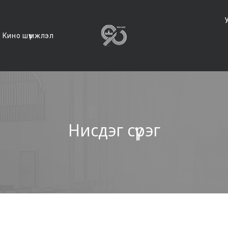
Кино шүүмжлэл
Нисдэг сүрэг