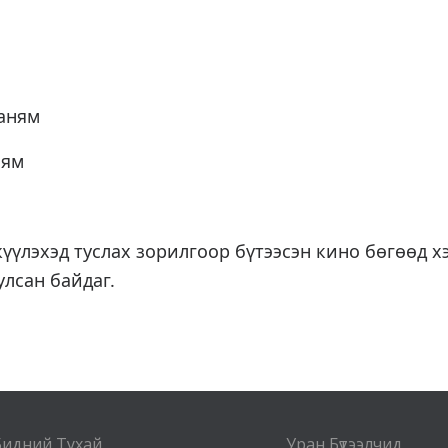
ааням
ням
үүлэхэд туслах зорилгоор бүтээсэн кино бөгөөд х
улсан байдаг.
Бидний Тухай
Уран Бүтээлчид