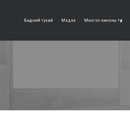
Бидний тухай
Мэдээ
Монгол киноны түүх