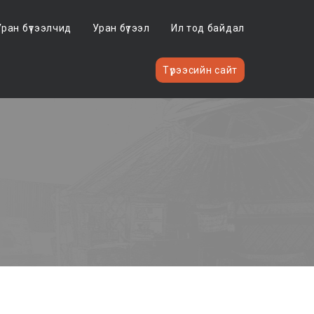
Уран бүтээлчид
Уран бүтээл
Ил тод байдал
Түрээсийн сайт