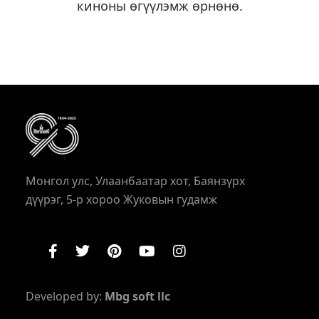
киноны өгүүлэмж өрнөнө.
Монгол улс, Улаанбаатар хот, Баянзүрх
дүүрэг, 5-р хороо Жуковын гудамж
Developed by:
Mbg soft llc