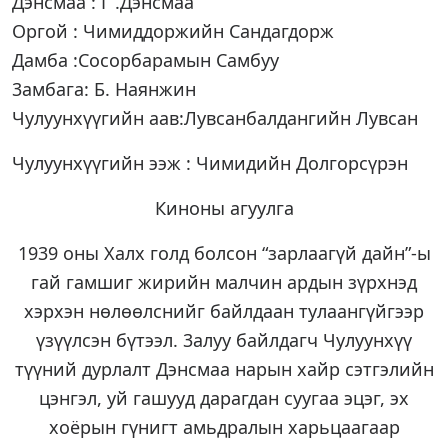
Дэнсмаа : Г .Дэнсмаа
Оргой : Чимиддоржийн Сандагдорж
Дамба :Сосорбарамын Самбуу
3амбага: Б. Наянжин
Чулуунхүүгийн аав:Лувсанбалдангийн Лувсан
Чулуунхүүгийн ээж : Чимидийн Долгорсүрэн
Киноны агуулга
1939 оны Халх голд болсон “зарлаагүй дайн”-ы
гай гамшиг жирийн малчин ардын зүрхнэд
хэрхэн нөлөөлснийг байлдаан тулаангүйгээр
үзүүлсэн бүтээл. 3алуу байлдагч Чулуунхүү
түүний дурлалт Дэнсмаа нарын хайр сэтгэлийн
цэнгэл, уй гашууд дарагдан суугаа эцэг, эх
хоёрын гүнигт амьдралын харьцаагаар