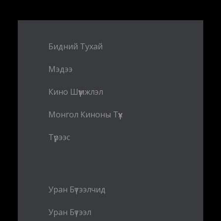
Бидний Тухай
Мэдээ
Кино Шүүмжлэл
Монгол Киноны Түүх
Түрээс
Уран Бүтээлчид
Уран Бүтээл