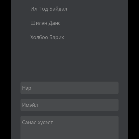
Ил Тод Байдал
Шилэн Данс
Холбоо Барих