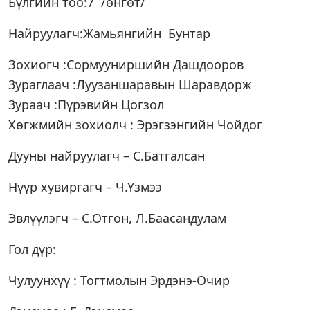
Бүлгийн тоо:7 /өнгөт/
Найруулагч:Жамьянгийн Бунтар
Зохиогч :Сормууниршийн Дашдооров
3ураглаач :Луузаншаравын Шаравдорж
3ураач :Пүрэвийн Цогзол
Хөгжмийн зохиолч : Эрэгзэнгийн Чойдог
Дууны найруулагч – С.Батгалсан
Нүүр хувиргагч – Ч.Үзмээ
Эвлүүлэгч – С.Отгон, Л.Баасандулам
Гол дүр:
Чулуунхүү : Тогтмолын Эрдэнэ-Очир