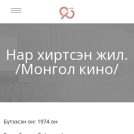
Нар хиртсэн жил.
/Монгол кино/
Бүтээсэн он: 1974 он