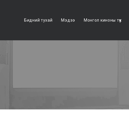
Бидний тухай
Мэдээ
Монгол киноны түүх