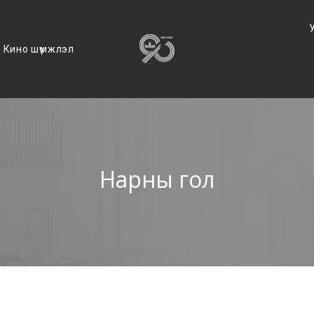
Кино шүүмжлэл
Нарны гол