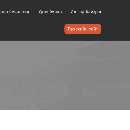
Уран бүтээлчид
Уран бүтээл
Ил тод байдал
Түрээсийн сайт