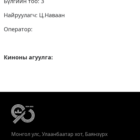
Бүлгийн тоо: 3
Найруулагч: Ц.Наваан
Оператор:
Киноны агуулга:
Монгол улс, Улаанбаатар хот, Баянзүрх