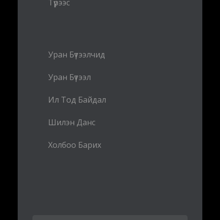
Түрээс
Уран Бүтээлчид
Уран Бүтээл
Ил Тод Байдал
Шилэн Данс
Холбоо Барих