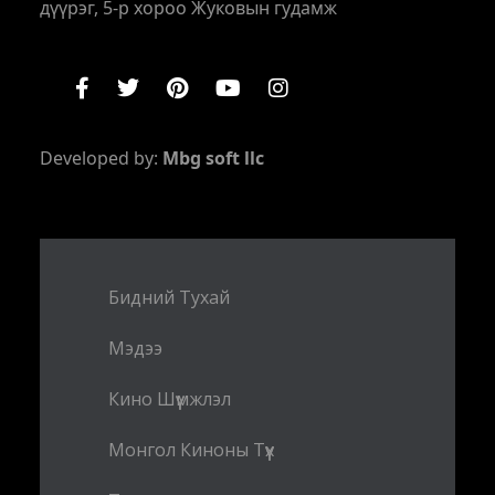
дүүрэг, 5-р хороо Жуковын гудамж
Developed by:
Mbg soft llc
Бидний Тухай
Мэдээ
Кино Шүүмжлэл
Монгол Киноны Түүх