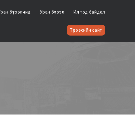
Уран бүтээлчид
Уран бүтээл
Ил тод байдал
Түрээсийн сайт