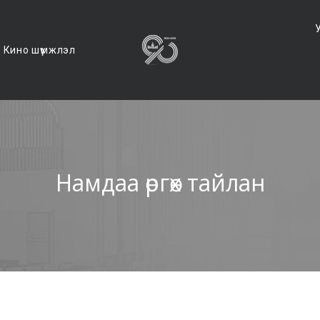
Кино шүүмжлэл
Намдаа өргөх тайлан