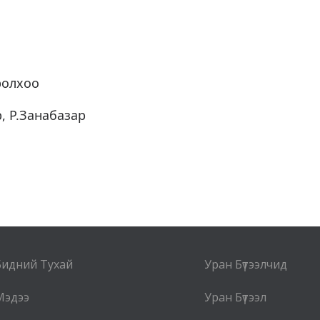
олхоо
, Р.Занабазар
Бидний Тухай
Уран Бүтээлчид
Мэдээ
Уран Бүтээл