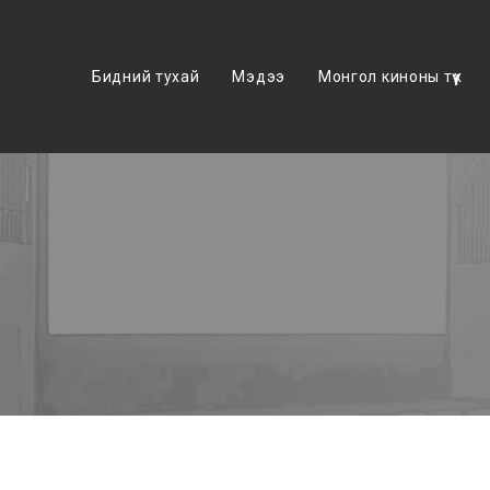
Бидний тухай
Мэдээ
Монгол киноны түүх