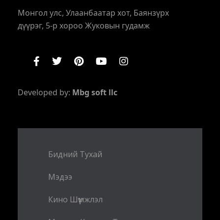
Монгол улс, Улаанбаатар хот, Баянзүрх
дүүрэг, 5-р хороо Жуковын гудамж
Developed by:
Mbg soft llc
Бидний Тухай
Мэдээ
Кино Шүүмжлэл