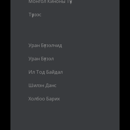
Монгол Киноны Түүх
Түрээс
Уран Бүтээлчид
Уран Бүтээл
Ил Тод Байдал
Шилэн Данс
Холбоо Барих