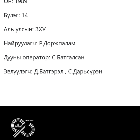
Он: 1989
Бүлэг: 14
Аль улсын: ЗХУ
Найруулагч: Р.Доржпалам
Дууны оператор: С.Батгалсан
Эвлүүлэгч: Д.Батгэрэл , С.Дарьсүрэн