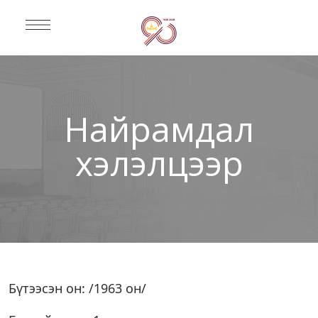
Найрамдал
хэлэлцээр
Бүтээсэн он: /1963 он/