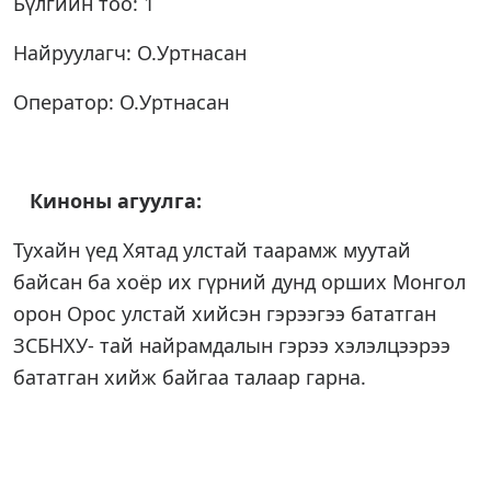
Бүлгийн тоо: 1
Найруулагч: О.Уртнасан
Оператор: О.Уртнасан
Киноны агуулга
:
Тухайн үед Хятад улстай таарамж муутай
байсан ба хоёр их гүрний дунд орших Монгол
орон Орос улстай хийсэн гэрээгээ бататган
ЗСБНХУ- тай найрамдалын гэрээ хэлэлцээрээ
бататган хийж байгаа талаар гарна.