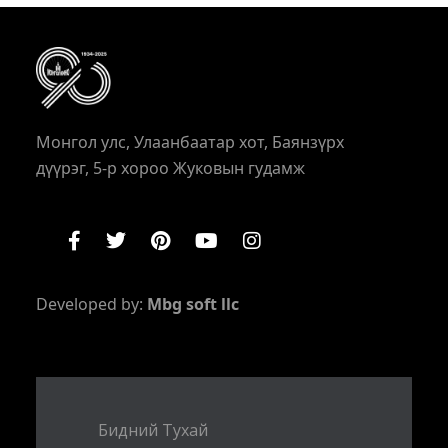
Монгол улс, Улаанбаатар хот, Баянзүрх
дүүрэг, 5-р хороо Жуковын гудамж
Developed by:
Mbg soft llc
Бидний Тухай