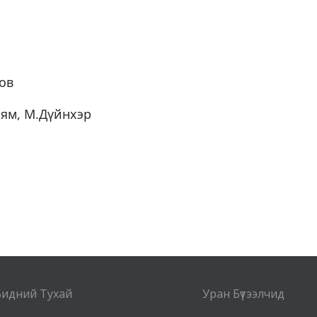
ов
ням, М.Дүйнхэр
Бидний Тухай
Уран Бүтээлчид