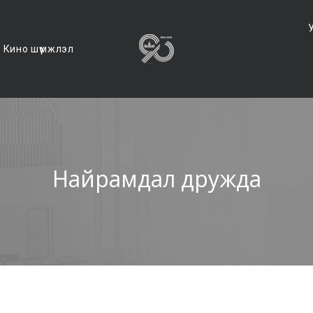
Кино шүүмжлэл
Найрамдал дружда