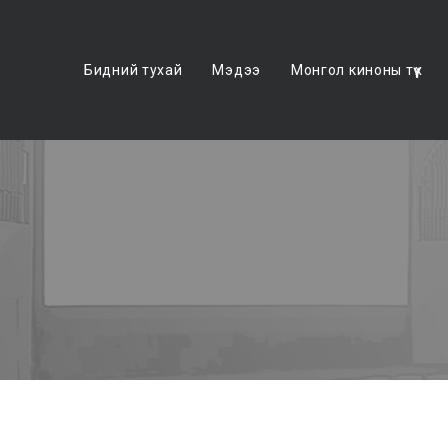
Бидний тухай
Мэдээ
Монгол киноны түүх