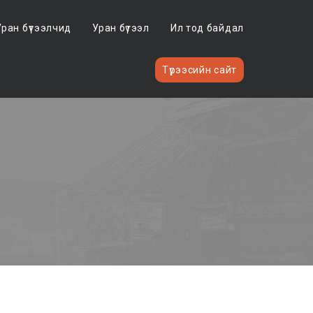
Уран бүтээлчид
Уран бүтээл
Ил тод байдал
Түрээсийн сайт