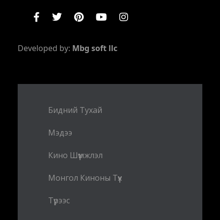
Developed by:
Mbg soft llc
Бидний Тухай
Мэдээ
Кино Шүүмжлэл
Монгол Киноны Түүх
Түрээс