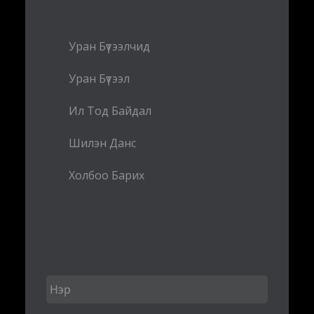
Уран Бүтээлчид
Уран Бүтээл
Ил Тод Байдал
Шилэн Данс
Холбоо Барих