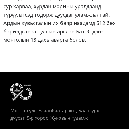
сур харваа, хурдан морины уралдаанд
түрүүлэгсэд тодорж дуусдаг уламжлалтай.
Ардын хувьсгалын их баяр наадамд 512 бөх
барилдсанаас улсын арслан Бат Эрдэнэ
монголын 13 дахь аварга болов.
Монгол улс, Улаанбаатар хот, Баянзүрх
дүүрэг, 5-р хороо Жуковын гудамж