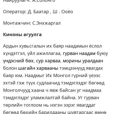
Найруулагч: Ж.Солонго
Оператор: Д. Баатар , Ш . Ооёо
Монтажчин: С.Энхжаргал
Киноны агуулга
Ардын хувьсгалын их баяр наадамын ёслол
хүндэтгэл, үйл ажиллагаа,
гурван наадам
буюу
үндэсний бөх
,
сур харваа
,
морины уралдаан
болон
шагайн харвааны
тэмцээнүүд явагдах
баяр юм. Наадмыг Их Монгол гүрний үеээс
эхтэй гэж түүх судлаачид тэмдэглэдэг бөгөөд
Монголчууд хаана ч явж байсан уг наадмаа
тэмдэглэдэг уламжлалтай байна. Уг гурван
төрлийн тоглоом нь нэгэн зэрэг явагддаг
бөгөөд бөхийн барилдааны шувтаргаас өмнө