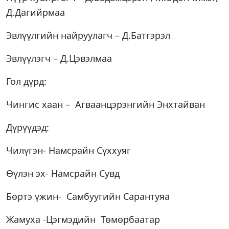
Д.Дагийрмаа
Эвлүүлгийн найруулагч – Д.Батгэрэл
Эвлүүлэгч – Д.Цэвэлмаа
Гол дүрд:
Чингис хаан – Агваанцэрэнгийн Энхтайван
Дүрүүдэд:
Чилүгэн- Намсрайн Сүххуяг
Өүлэн эх- Намсрайн Сувд
Бөртэ үжин- Самбуугийн Сарантуяа
Жамуха -Цэгмэдийн Төмөрбаатар