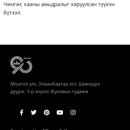
Чингис хааны амьдралыг харуулсан түүхэн
бүтээл.
Монгол улс, Улаанбаатар хот, Баянзүрх
дүүрэг, 5-р хороо Жуковын гудамж