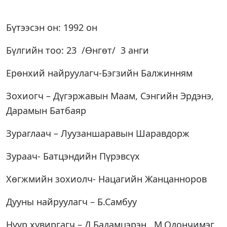
Бүтээсэн он: 1992 он
Бүлгийн тоо: 23 /Өнгөт/ 3 анги
Ерөнхий найруулагч-Бэгзийн Балжинням
Зохиогч – Дүгэржавын Маам, Сэнгийн Эрдэнэ,
Дарамын Батбаяр
Зураглаач – Луузаншаравын Шаравдорж
Зураач- Батцэндийн Пүрэвсүх
Хөгжмийн зохиолч- Нацагийн Жанцанноров
Дууны найруулагч – Б.Самбуу
Нүүр хувиргагч – Д.Бадамцэрэн , М.Одончимэг,