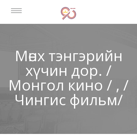
Мөнх тэнгэрийн
хүчин дор. /
Монгол кино / , /
Чингис фильм/