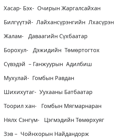
Хасар- Бэх- Очирын Жаргалсайхан
Билгүүтэй- Лайхансүрэнгийн Лхасүрэн
Жалам- Даваагийн Сүхбаатар
Борохул- Дэжидийн Төмөртогтох
Сүвэдэй – Ганжуурын Адилбиш
Мухулай- Гомбын Равдан
Шихихутаг- Уухааны Батбаатар
Тоорил хан- Гомбын Мягмарнаран
Нялх Сэнгүм- Цэгмэдийн Төмөрхуяг
Зэв – Чойнхорын Найдандорж