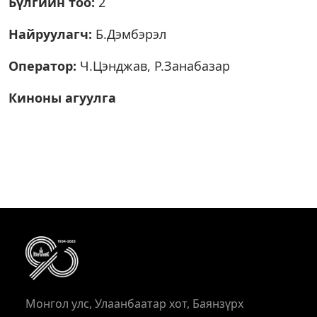
Бүлгийн тоо:
2
Найруулагч:
Б.Дэмбэрэл
Оператор:
Ч.Цэнджав, Р.Занабазар
Киноны агуулга
Монгол улс, Улаанбаатар хот, Баянзүрх