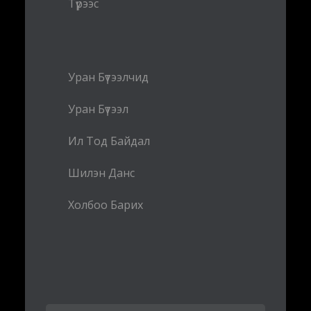
Түрээс
Уран Бүтээлчид
Уран Бүтээл
Ил Тод Байдал
Шилэн Данс
Холбоо Барих