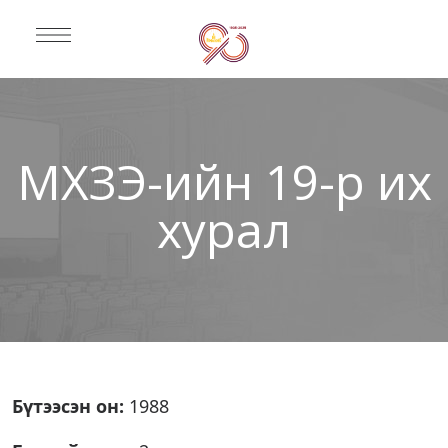
МХЗЭ-ийн 19-р их
хурал
Бүтээсэн он:
1988