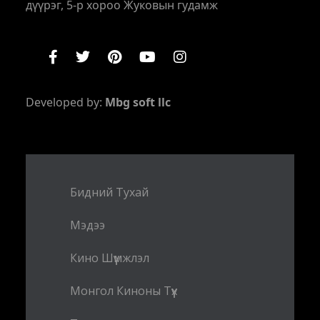
дүүрэг, 5-р хороо Жуковын гудамж
Developed by:
Mbg soft llc
Бидний Тухай
Мэдээ
Кино Шүүмжлэл
Монгол Киноны Түүх