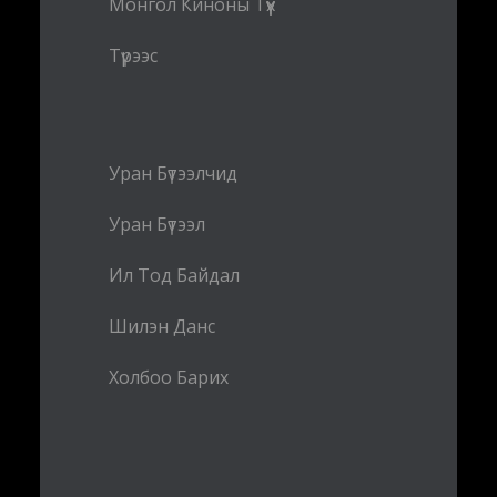
Монгол Киноны Түүх
Түрээс
Уран Бүтээлчид
Уран Бүтээл
Ил Тод Байдал
Шилэн Данс
Холбоо Барих