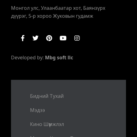
Монгол улс, Улаанбаатар хот, Баянзүрх
дүүрэг, 5-р хороо Жуковын гудамж
Developed by:
Mbg soft llc
Бидний Тухай
Мэдээ
Кино Шүүмжлэл