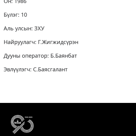
Он: 1986
Бүлэг: 10
Аль улсын: ЗХУ
Найруулагч: Г.Жигжидсүрэн
Дууны оператор: Б.Баянбат
Эвлүүлэгч: С.Баясгалант