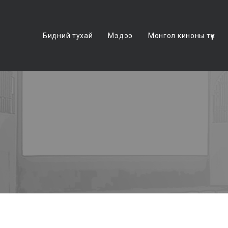
Бидний тухай
Мэдээ
Монгол киноны түүх