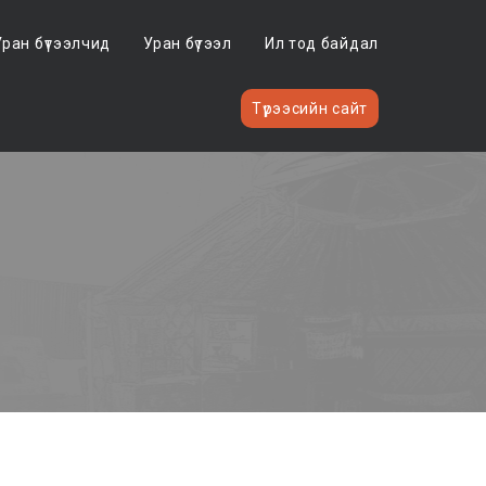
Уран бүтээлчид
Уран бүтээл
Ил тод байдал
Түрээсийн сайт