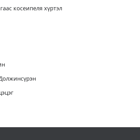
гаас косеипеля хүртэл
ин
.Должинсүрэн
цэцэг