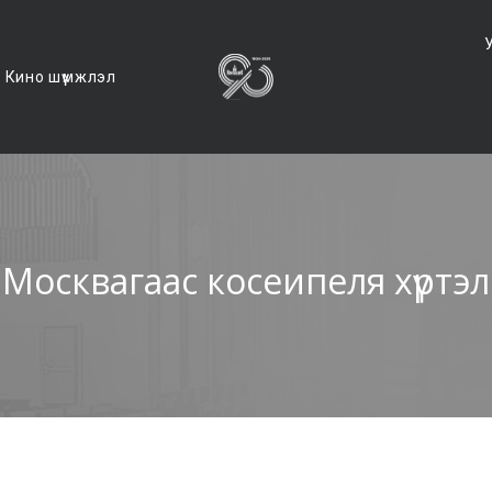
Кино шүүмжлэл
Москвагаас косеипеля хүртэл